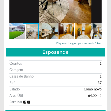
Clique na imagem para ver mais fotos
Esposende
Quartos
1
Garagem
Casas de Banho
1
Ref
37
Estado
Como novo
Area Útil
64.00m2
Partilhar