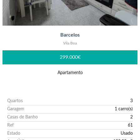
Barcelos
Vila Boa
299.000€
Apartamento
Quartos
3
Garagem
1 carro(s)
Casas de Banho
2
Ref
61
Estado
Usado