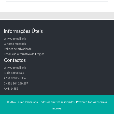
Ver Imóvel
Informações Úteis
D-IMO Imobiliária
O nosso facebook
Política de privacidade
Resolução Alternativa de Litígios
Contactos
D-IMO Imobiliária
R. da Bogueira 6
4750-628 Perelhal
+351 964 289 287
AMI: 14552
© 2026 D-imo Imobiliária. Todos os direitos reservados. Powered by:
WebTeam &
Improxy
.