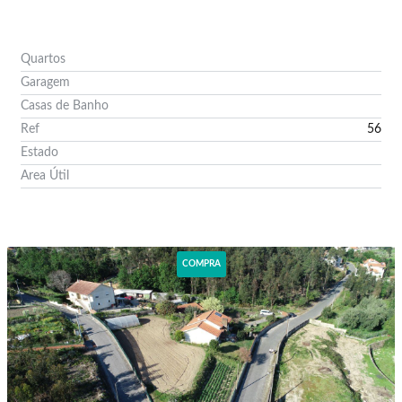
Quartos
Garagem
Casas de Banho
Ref
56
Estado
Area Útil
Ver Imóvel
COMPRA