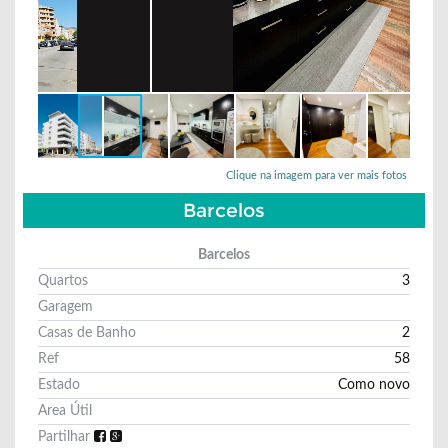
Clique na imagem para ver mais fotos
Barcelos
Barcelos
Quartos
3
Garagem
Casas de Banho
2
Ref
58
Estado
Como novo
Area Útil
Partilhar