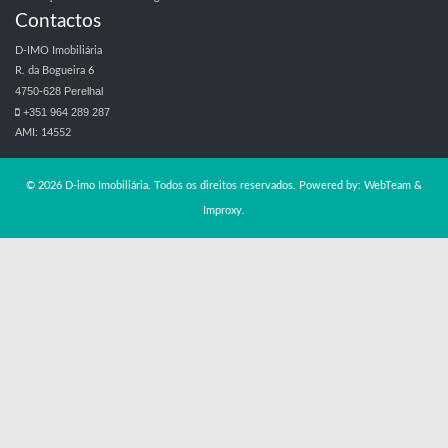
Contactos
D-IMO Imobiliária
R. da Bogueira 6
4750-628 Perelhal
+351 964 289 287
AMI: 14552
© 2026 D-imo Imobiliária. Todos os direitos reservados. Powered by:
WebTeam &
Improxy
.