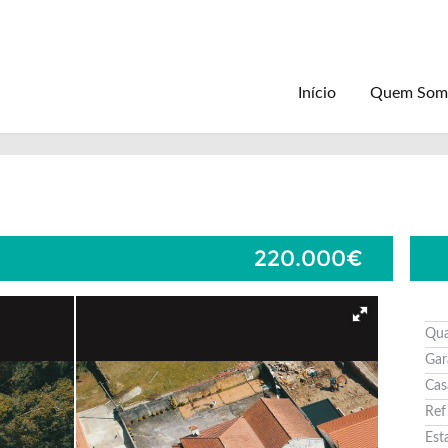
Início
Quem Som
220.000€
Qua
Ga
Cas
Ref
Est