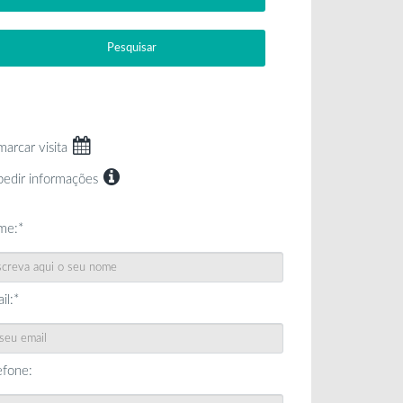
marcar visita
pedir informações
me:*
il:*
efone: