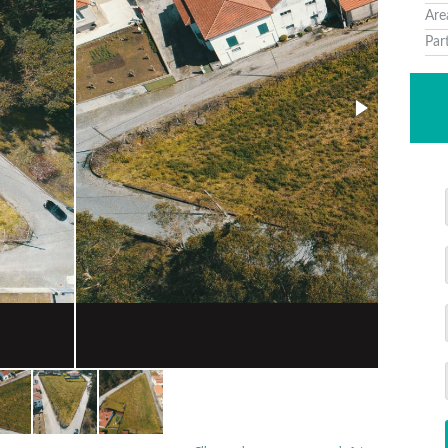
Are
Par