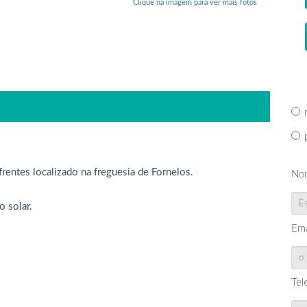
Clique na imagem para ver mais fotos
entes localizado na freguesia de Fornelos.
No
 solar.
Ema
Tel